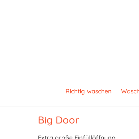
Zum
Inhalt
springen
Richtig waschen
Wasch
Big Door
Extra große Einfüllöffnung