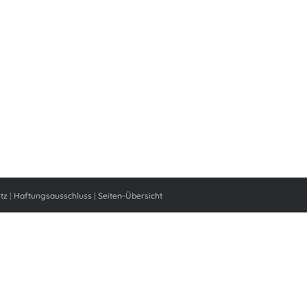
tz
|
Haftungsausschluss
|
Seiten-Übersicht