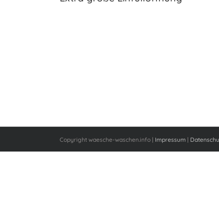
Copyright waesche-waschen.info |
Impressum
|
Datenschu