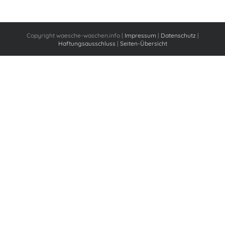
Copyright waesche-waschen.info |
Impressum
|
Datenschutz
|
Haftungsausschluss
|
Seiten-Übersicht